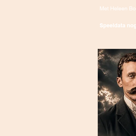
Met Heleen Boe
Speeldata nog