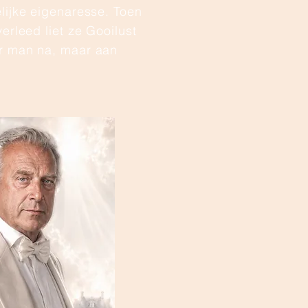
lijke eigenaresse. Toen
erleed liet ze Gooilust
r man na, maar aan