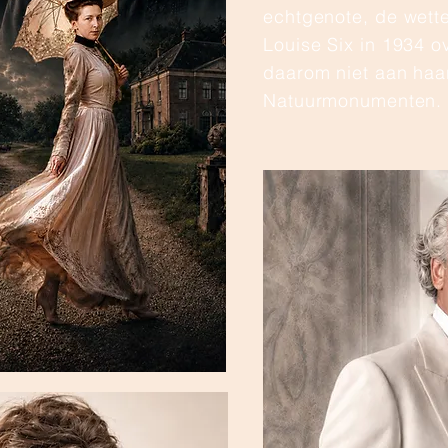
echtgenote, de wette
Louise Six in 1934 ov
daarom niet aan haa
Natuurmonumenten.