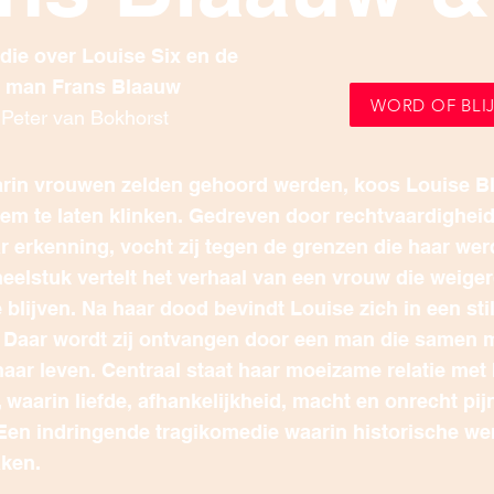
die over Louise Six en de
ar man Frans Blaauw
WORD OF BLIJ
: Peter van Bokhorst
aarin vrouwen zelden gehoord werden, koos Louise B
tem te laten klinken. Gedreven door rechtvaardighei
r erkenning, vocht zij tegen de grenzen die haar we
neelstuk vertelt het verhaal van een vrouw die weige
 blijven.
Na haar dood bevindt Louise zich in een stil
 Daar wordt zij ontvangen door een man die samen 
 haar leven. Centraal staat haar moeizame relatie me
waarin liefde, afhankelijkheid, macht en onrecht pijn
 Een indringende tragikomedie waarin historische wer
raken.