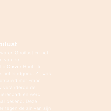
.
ilust
waren Gooilust en het
m van de
ie Corver Hooft. In
x het landgoed. Zij was
getrouwd met Frans
w veranderde de
dierenpark en werd
aal bekend. Deze
r tegen de zin van zijn