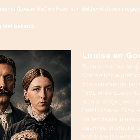
rsma (Louise Six) en Peter van Bokhorst (tevens regie)
 niet bekend.
Louise en Goo
Ruim een eeuw lang 
Corversbos eigendo
vooraanstaande famil
1895 erfde Louise Si
toen al enige jaren 
Ernst Blaauw. Blaau
buitenplaats in een 
daarmee internation
handelswijze was zee