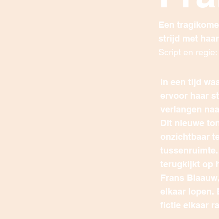
Een tragikome
strijd met ha
Script en regie
In een tijd w
ervoor haar s
verlangen naa
Dit nieuwe to
onzichtbaar te
tussenruimte.
terugkijkt op
Frans Blaauw, 
elkaar lopen.
fictie elkaar 