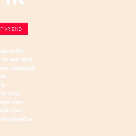
F VRIEND
laauw-Six
d en een diep
rden opgelegd.
rde
le
met haar
t haar man
lijk door
kelijkheid en