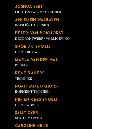
Joshua smit
LICHTONTWERP / TECHNIEK
ANNEMEIN WALRAVEN
INSPICIËNT TECHNIEK
Peter van BoKhorst
DECORONTWERP / VORMGEVING
SNOEIJ & SNOEIJ
DECORBOUW
MARJA VAN DER WAL
PRUIKEN
RENE RÄkERS
TECHNIEK
NOAH VAN BOKHORST
INSPICIËNT TECHNIEK
PIM EN KEES SNOEIJ
DECORADVIES
SALLY DYER
KOSTUUMADVIES
CAROLINE MEIJS