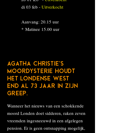
di 03 feb -
Uitverkocht
Aanvang: 20.15 uur
*
Matinee 15.00 uur
AGATHA CHRISTIE'S
MOORDYSTERIE HOUDT
HET LONDENSE WEST
END AL 73 JAAR IN ZIJN
GREEP.
Wanneer het nieuws van een schokkende
moord Londen doet sidderen, raken zeven
vreemden ingesneeuwd in een afgelegen
pension. Er is geen ontsnapping mogelijk,