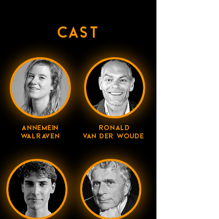
CAST
ANNEMEIN
RONALD
WALRAVEN
VAN DER WOUDE