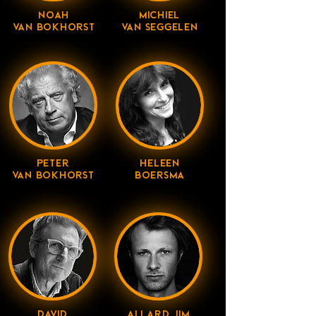
NOAH
MICHIEL
VAN BOKHORST
VAN SEGGELEN
PETER
HELEEN
VAN BOKHORST
BOERSMA
DAVID
ALLARD JIM